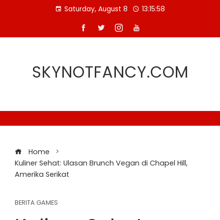
Skip
Saturday, August 8
13:15:58
to
content
SKYNOTFANCY.COM
Home
Kuliner Sehat: Ulasan Brunch Vegan di Chapel Hill,
Amerika Serikat
BERITA GAMES