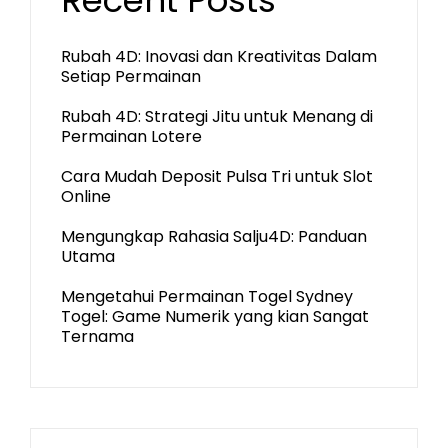
Recent Posts
Rubah 4D: Inovasi dan Kreativitas Dalam
Setiap Permainan
Rubah 4D: Strategi Jitu untuk Menang di
Permainan Lotere
Cara Mudah Deposit Pulsa Tri untuk Slot
Online
Mengungkap Rahasia Salju4D: Panduan
Utama
Mengetahui Permainan Togel Sydney
Togel: Game Numerik yang kian Sangat
Ternama