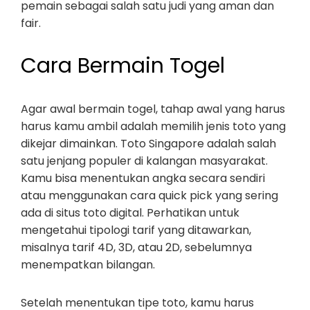
pemain sebagai salah satu judi yang aman dan
fair.
Cara Bermain Togel
Agar awal bermain togel, tahap awal yang harus
harus kamu ambil adalah memilih jenis toto yang
dikejar dimainkan. Toto Singapore adalah salah
satu jenjang populer di kalangan masyarakat.
Kamu bisa menentukan angka secara sendiri
atau menggunakan cara quick pick yang sering
ada di situs toto digital. Perhatikan untuk
mengetahui tipologi tarif yang ditawarkan,
misalnya tarif 4D, 3D, atau 2D, sebelumnya
menempatkan bilangan.
Setelah menentukan tipe toto, kamu harus