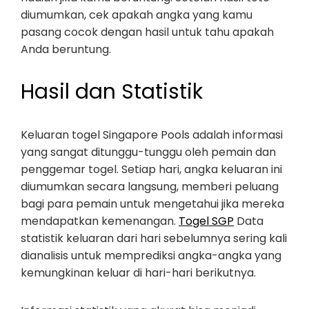
diumumkan, cek apakah angka yang kamu
pasang cocok dengan hasil untuk tahu apakah
Anda beruntung.
Hasil dan Statistik
Keluaran togel Singapore Pools adalah informasi
yang sangat ditunggu-tunggu oleh pemain dan
penggemar togel. Setiap hari, angka keluaran ini
diumumkan secara langsung, memberi peluang
bagi para pemain untuk mengetahui jika mereka
mendapatkan kemenangan.
Togel SGP
Data
statistik keluaran dari hari sebelumnya sering kali
dianalisis untuk memprediksi angka-angka yang
kemungkinan keluar di hari-hari berikutnya.