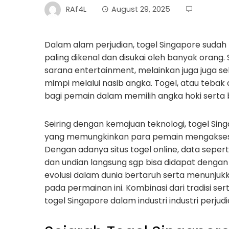
RAf4L
August 29, 2025
Dalam alam perjudian, togel Singapore suda
paling dikenal dan disukai oleh banyak orang.
sarana entertainment, melainkan juga juga 
mimpi melalui nasib angka. Togel, atau t
bagi pemain dalam memilih angka hoki serta
Seiring dengan kemajuan teknologi, togel Sin
yang memungkinkan para pemain mengakses 
Dengan adanya situs togel online, data seperti 
dan undian langsung sgp bisa didapat dengan
evolusi dalam dunia bertaruh serta menunjuk
pada permainan ini. Kombinasi dari tradisi ser
togel Singapore dalam industri industri perjudi