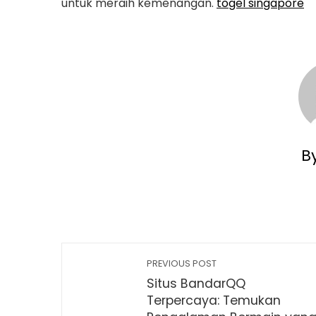
untuk meraih kemenangan.
togel singapore
B
PREVIOUS POST
Situs BandarQQ
Terpercaya: Temukan