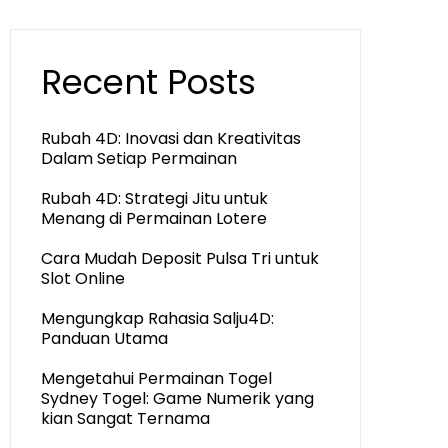
Recent Posts
Rubah 4D: Inovasi dan Kreativitas
Dalam Setiap Permainan
Rubah 4D: Strategi Jitu untuk
Menang di Permainan Lotere
Cara Mudah Deposit Pulsa Tri untuk
Slot Online
Mengungkap Rahasia Salju4D:
Panduan Utama
Mengetahui Permainan Togel
Sydney Togel: Game Numerik yang
kian Sangat Ternama