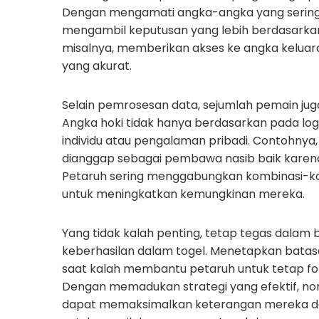
Dengan mengamati angka-angka yang sering
mengambil keputusan yang lebih berdasarkan
misalnya, memberikan akses ke angka kelua
yang akurat.
Selain pemrosesan data, sejumlah pemain ju
Angka hoki tidak hanya berdasarkan pada log
individu atau pengalaman pribadi. Contohnya
dianggap sebagai pembawa nasib baik karena
Petaruh sering menggabungkan kombinasi-ko
untuk meningkatkan kemungkinan mereka.
Yang tidak kalah penting, tetap tegas dalam
keberhasilan dalam togel. Menetapkan batas
saat kalah membantu petaruh untuk tetap fok
Dengan memadukan strategi yang efektif, nom
dapat memaksimalkan keterangan mereka d