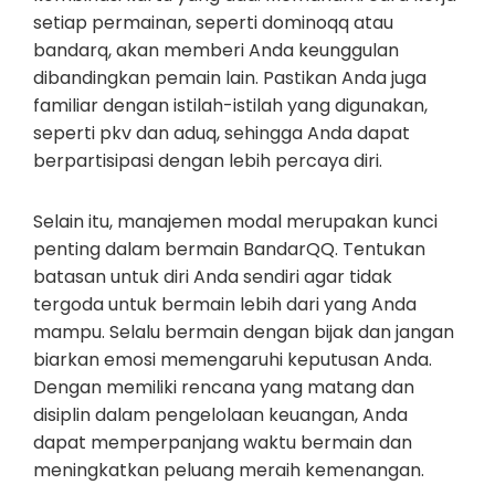
setiap permainan, seperti dominoqq atau
bandarq, akan memberi Anda keunggulan
dibandingkan pemain lain. Pastikan Anda juga
familiar dengan istilah-istilah yang digunakan,
seperti pkv dan aduq, sehingga Anda dapat
berpartisipasi dengan lebih percaya diri.
Selain itu, manajemen modal merupakan kunci
penting dalam bermain BandarQQ. Tentukan
batasan untuk diri Anda sendiri agar tidak
tergoda untuk bermain lebih dari yang Anda
mampu. Selalu bermain dengan bijak dan jangan
biarkan emosi memengaruhi keputusan Anda.
Dengan memiliki rencana yang matang dan
disiplin dalam pengelolaan keuangan, Anda
dapat memperpanjang waktu bermain dan
meningkatkan peluang meraih kemenangan.