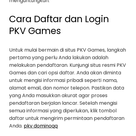
menguntungkan.
Cara Daftar dan Login
PKV Games
Untuk mulai bermain di situs PKV Games, langkah
pertama yang perlu Anda lakukan adalah
melakukan pendaftaran. Kunjungi situs resmi PKV
Games dan cari opsi daftar. Anda akan diminta
untuk mengisi informasi pribadi seperti nama,
alamat email, dan nomor telepon. Pastikan data
yang Anda masukkan akurat agar proses
pendaftaran berjalan lancar. Setelah mengisi
semua informasi yang diperlukan, klik tombol
daftar untuk mengirim permintaan pendaftaran
Anda.
pkv dominoqq