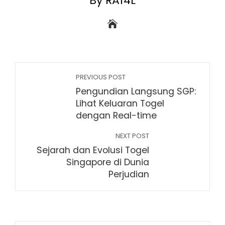
By RAf4L
PREVIOUS POST
Pengundian Langsung SGP:
Lihat Keluaran Togel
dengan Real-time
NEXT POST
Sejarah dan Evolusi Togel
Singapore di Dunia
Perjudian