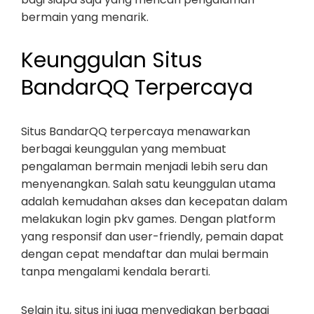
bermain yang menarik.
Keunggulan Situs
BandarQQ Terpercaya
Situs BandarQQ terpercaya menawarkan
berbagai keunggulan yang membuat
pengalaman bermain menjadi lebih seru dan
menyenangkan. Salah satu keunggulan utama
adalah kemudahan akses dan kecepatan dalam
melakukan login pkv games. Dengan platform
yang responsif dan user-friendly, pemain dapat
dengan cepat mendaftar dan mulai bermain
tanpa mengalami kendala berarti.
Selain itu, situs ini juga menyediakan berbagai